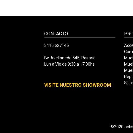
CONTACTO
PR
3415 627145
Acce
Com
Bv. Avellaneda 545, Rosario
Mueb
Lun a Vie de 9:30 a 17:30hs
Mueb
Mueb
Rep
Silla
VISITE NUESTRO SHOWROOM
©2020 actis