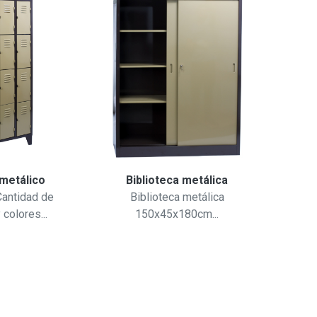
metálico
Biblioteca metálica
A
antidad de
Biblioteca metálica
A
 colores...
150x45x180cm...