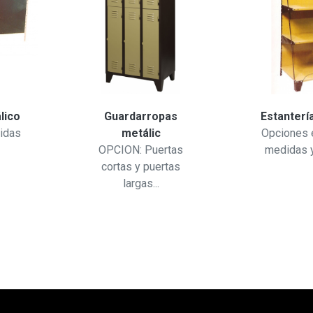
lico
Guardarropas
Estanterí
idas
metálic
Opciones e
OPCION: Puertas
medidas y 
cortas y puertas
largas...