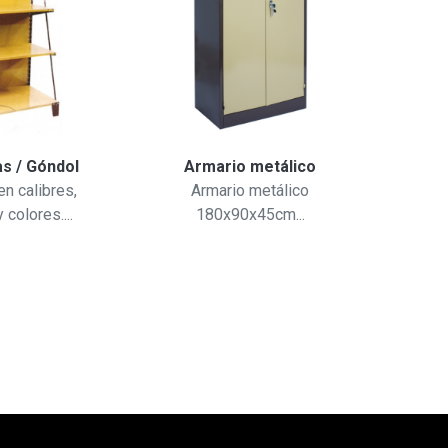
as / Góndol
Armario metálico
Mos
n calibres,
Armario metálico
Opc
colores....
180x90x45cm...