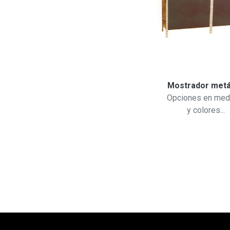
Armario metálico
Mostrador metá
Armario metálico
Opciones en med
180x90x45cm...
y colores...