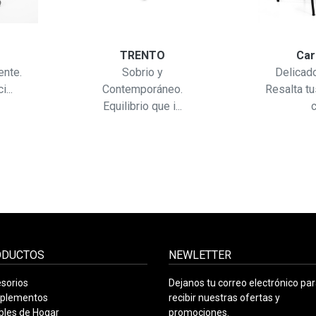
TRENTO
Car
ente.
Sobrio y
Delicado
...
Contemporáneo.
Resalta t
Equilibrio que i...
c
ODUCTOS
NEWLETTER
sorios
Dejanos tu correo electrónico pa
plementos
recibir nuestras ofertas y
les de Hogar
promociones.