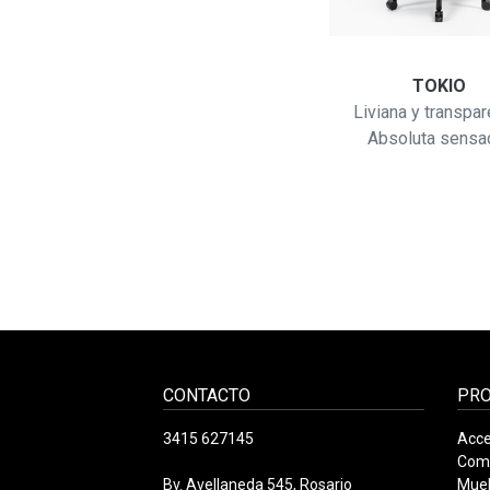
KOURUS 600
TOKIO
Gerencial...
Liviana y transpar
Absoluta sensaci
CONTACTO
PR
3415 627145
Acce
Com
Bv. Avellaneda 545, Rosario
Mueb