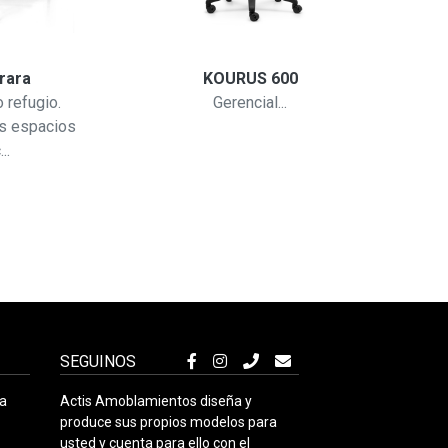
rara
KOURUS 600
 refugio.
Gerencial...
Livi
us espacios
Ab
...
SEGUINOS
ra
Actis Amoblamientos diseña y
produce sus propios modelos para
usted y cuenta para ello con el