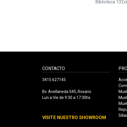
Escritorio 120cm...
Biblioteca 132cm
CONTACTO
PR
3415 627145
Acce
Com
Bv. Avellaneda 545, Rosario
Mueb
Lun a Vie de 9:30 a 17:30hs
Mueb
Mueb
Rep
Silla
VISITE NUESTRO SHOWROOM