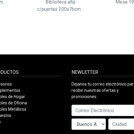
...
Biblioteca alta
Mesa 19
c/puertas 200x76cm...
ODUCTOS
NEWLETTER
sorios
Dejanos tu correo electrónico pa
plementos
recibir nuestras ofertas y
les de Hogar
promociones.
les de Oficina
les Metálicos
uestos
s